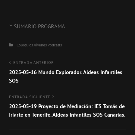
SUMARIO PROGRAMA
Categorías
Coloquios
Jóvenes
Podcasts
Navegación
Entrada
ENTRADA ANTERIOR
anterior
2025-05-16 Mundo Explorador. Aldeas Infantiles
de
SOS
entradas
Entrada
ENTRADA SIGUIENTE
siguiente
2025-05-19 Proyecto de Mediación: IES Tomás de
Iriarte en Tenerife. Aldeas Infantiles SOS Canarias.