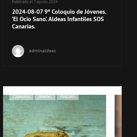
Publicado el
7 agosto, 2024
2024-08-07 9º Coloquio de Jóvenes.
‘El Ocio Sano’. Aldeas Infantiles SOS
Canarias.
adminaldeas
Enlaces
Coloquios
,
Jóvenes
,
Podcasts
de
categorías