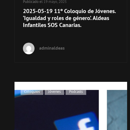
Publicado el
19 mayo, 2025
2025-05-19 11º Coloquio de Jóvenes.
‘Igualdad y roles de género’. Aldeas
Infantiles SOS Canarias.
adminaldeas
Enlaces
Coloquios
,
Jóvenes
,
Podcasts
de
categorías