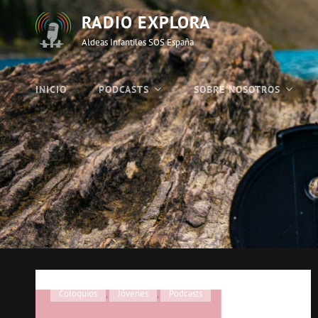
RADIO EXPLORA
Aldeas Infantiles SOS España
INICIO
PODCASTS
SOBRE NOSOTROS
Enlaces
Coloquios
,
Jóvenes
,
Podcasts
de