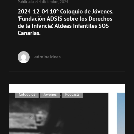
Publicado el
4 diciembre, 2024
2024-12-04 10º Coloquio de Jóvenes.
‘Fundación ADSIS sobre los Derechos
de la Infancia’. Aldeas Infantiles SOS
Canarias.
adminaldeas
Enlaces
Coloquios
,
Jóvenes
,
Podcasts
de
categorías