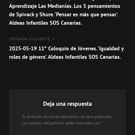
Aprendizaje Las Medianías. Los 5 pensamientos
entradas
de Spivack y Shure. ‘Pensar es más que pensar’.
Aldeas Infantiles SOS Canarias.
Entrada
ENTRADA SIGUIENTE
siguiente
2025-05-19 11º Coloquio de Jóvenes. ‘Igualdad y
roles de género’. Aldeas Infantiles SOS Canarias.
Deja una respuesta
Tu dirección de correo electrónico no será publicada.
Los campos obligatorios están marcados con
*