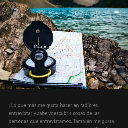
Publicado el
9 marzo, 2022
«Lo que más me gusta hacer en radio es
entrevistar y saber/descubrir cosas de las
personas que entrevistamos. También me gusta