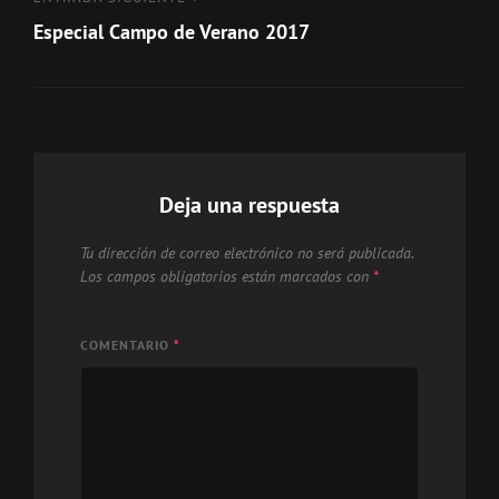
Entrada
siguiente
Especial Campo de Verano 2017
Deja una respuesta
Tu dirección de correo electrónico no será publicada.
Los campos obligatorios están marcados con
*
COMENTARIO
*