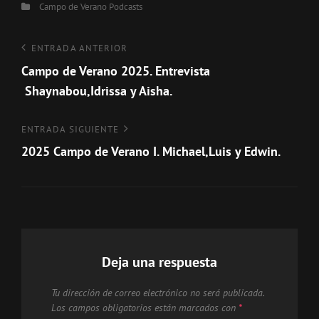
Categorías
Campo de Verano
Podcasts
Navegación
Entrada
ENTRADA ANTERIOR
anterior
Campo de Verano 2025. Entrevista
de
Shaynabou,Idrissa y Aisha.
entradas
Entrada
ENTRADA SIGUIENTE
siguiente
2025 Campo de Verano I. Michael,Luis y Edwin.
Deja una respuesta
Tu dirección de correo electrónico no será publicada.
Los campos obligatorios están marcados con
*