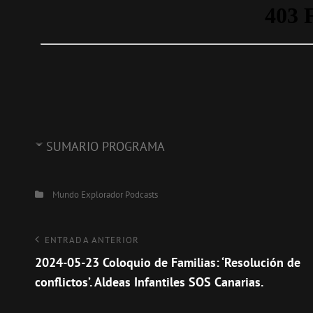
SUMARIO PROGRAMA
Categorías
Mundo Explorador
Podcasts
Navegación
Entrada
ENTRADA ANTERIOR
anterior
2024-05-23 Coloquio de Familias: ‘Resolución de
de
conflictos’. Aldeas Infantiles SOS Canarias.
entradas