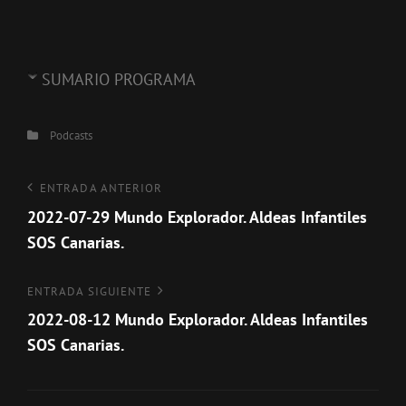
SUMARIO PROGRAMA
Categorías
Podcasts
Navegación
Entrada
ENTRADA ANTERIOR
anterior
2022-07-29 Mundo Explorador. Aldeas Infantiles
de
SOS Canarias.
entradas
Entrada
ENTRADA SIGUIENTE
siguiente
2022-08-12 Mundo Explorador. Aldeas Infantiles
SOS Canarias.