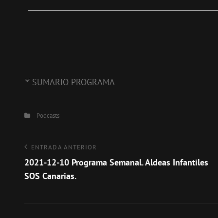
SUMARIO PROGRAMA
Categorías
Podcasts
Navegación
Entrada
ENTRADA ANTERIOR
anterior
2021-12-10 Programa Semanal. Aldeas Infantiles
de
SOS Canarias.
entradas