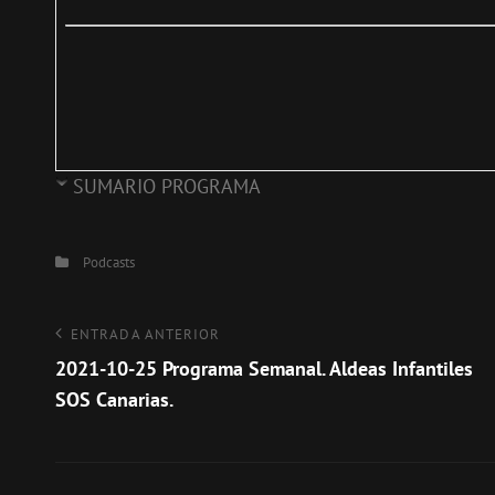
SUMARIO PROGRAMA
Categorías
Podcasts
Navegación
Entrada
ENTRADA ANTERIOR
anterior
2021-10-25 Programa Semanal. Aldeas Infantiles
de
SOS Canarias.
entradas