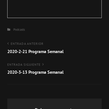
Categorías
Podcasts
Navegación
Entrada
ENTRADA ANTERIOR
anterior
2020-2-21 Programa Semanal
de
entradas
Entrada
ENTRADA SIGUIENTE
siguiente
2020-3-13 Programa Semanal