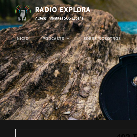
RADIO EXPLORA
Aldeas Infantiles SOS España
INICIO
PODCASTS
SOBRE NOSOTROS