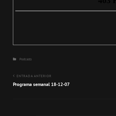
Categorías
Podcasts
Navegación
Entrada
ENTRADA ANTERIOR
anterior
Programa semanal 18-12-07
de
entradas