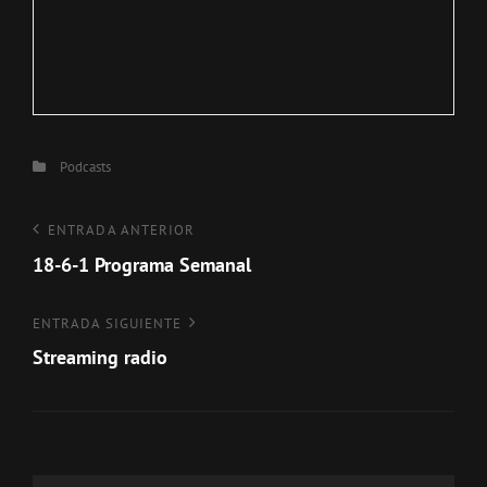
Categorías
Podcasts
Navegación
Entrada
ENTRADA ANTERIOR
anterior
18-6-1 Programa Semanal
de
entradas
Entrada
ENTRADA SIGUIENTE
siguiente
Streaming radio