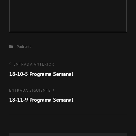
Categorías
Podcasts
Navegación
Entrada
ENTRADA ANTERIOR
anterior
18-10-5 Programa Semanal
de
entradas
Entrada
ENTRADA SIGUIENTE
siguiente
18-11-9 Programa Semanal