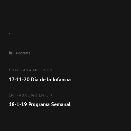
'
Categorías
Podcasts
Navegación
Entrada
ENTRADA ANTERIOR
anterior
17-11-20 Día de la Infancia
de
entradas
Entrada
ENTRADA SIGUIENTE
siguiente
18-1-19 Programa Semanal