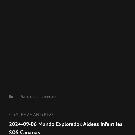
Categorías
Cuñas
Mundo Explorador
Navegación
Entrada
ENTRADA ANTERIOR
anterior
2024-09-06 Mundo Explorador. Aldeas Infantiles
de
SOS Canarias.