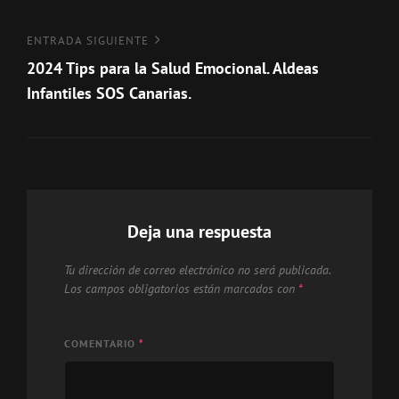
entradas
Entrada
ENTRADA SIGUIENTE
siguiente
2024 Tips para la Salud Emocional. Aldeas
Infantiles SOS Canarias.
Deja una respuesta
Tu dirección de correo electrónico no será publicada.
Los campos obligatorios están marcados con
*
COMENTARIO
*